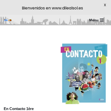
X
Bienvenidos en www.dilealsol.es
Menu
Saltar
al
contenido
En Contacto 1ère