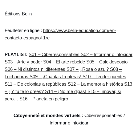
Éditions Belin
Feuilleter en ligne :
https://www.belin-education.com/en-
contacto-espagnol-1re
PLAYLIST:
S01 – Ciberresponsables
S02 – Informar o intoxicar
S03 – Arte y poder
S04 – El arte rebelde
S05 – Caleidoscopio
S06 – Ni distintos ni diferentes
S07 – ¿Rosa o azul?
S08 –
Luchadoras
S09 – ¡Cuántas fronteras!
S10 – Tender puentes
S11 – De colonias a repúblicas
S12 – La memoria histórica
S13
– ¿Y tú te lo crees?
S14 – ¡No me digas!
S15 – Innovar, sí
pero…
S16 – Planeta en peligro
Citoyenneté et mondes virtuels :
Ciberresponsables /
Informar o intoxicar