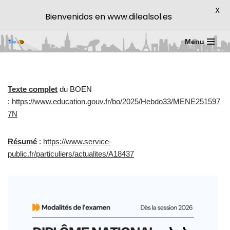
X
Bienvenidos en www.dilealsol.es
Menu
Saltar
al
contenido
Texte complet
du BOEN
:
https://www.education.gouv.fr/bo/2025/Hebdo33/MENE251597
7N
Résumé
:
https://www.service-
public.fr/particuliers/actualites/A18437