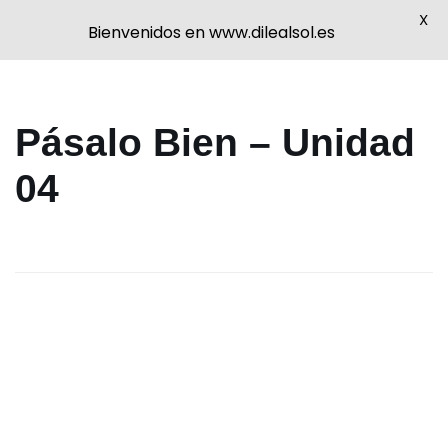
X
Bienvenidos en www.dilealsol.es
Saltar
Pásalo Bien – Unidad
al
contenido
04