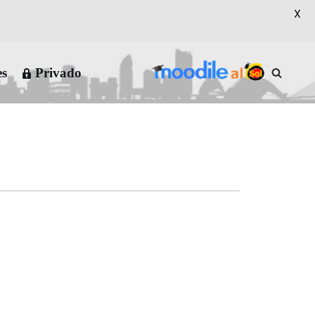
X
es
Privado