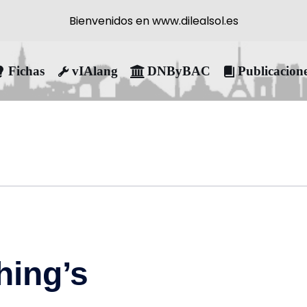
Bienvenidos en www.dilealsol.es
Fichas
vIAlang
DNByBAC
Publicacion