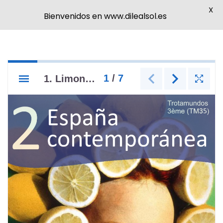
X
Bienvenidos en www.dilealsol.es
Saltar
al
contenido